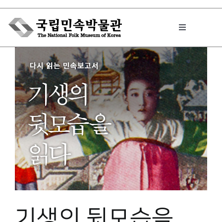
Skip
to
Toggle
content
Navigation
박물관에서는
민속이야기
민속 인사이드
원문보기 PDF
기생의 뒷모습을