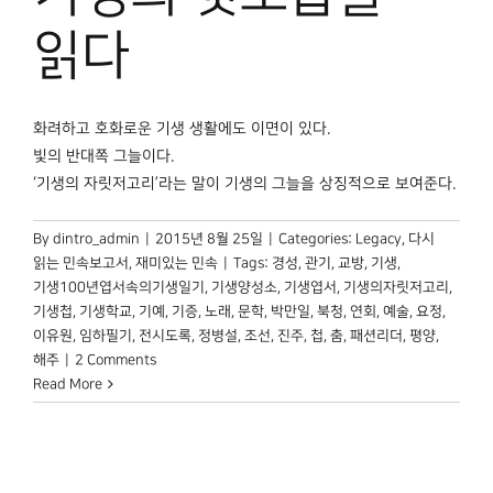
박물관 홈페이지
읽다
화려하고 호화로운 기생 생활에도 이면이 있다.
빛의 반대쪽 그늘이다.
‘기생의 자릿저고리’라는 말이 기생의 그늘을 상징적으로 보여준다.
By
dintro_admin
|
2015년 8월 25일
|
Categories:
Legacy
,
다시
읽는 민속보고서
,
재미있는 민속
|
Tags:
경성
,
관기
,
교방
,
기생
,
기생100년엽서속의기생일기
,
기생양성소
,
기생엽서
,
기생의자릿저고리
,
기생첩
,
기생학교
,
기예
,
기증
,
노래
,
문학
,
박만일
,
북청
,
연회
,
예술
,
요정
,
이유원
,
임하필기
,
전시도록
,
정병설
,
조선
,
진주
,
첩
,
춤
,
패션리더
,
평양
,
해주
|
2 Comments
Read More