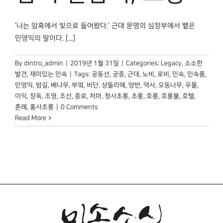
박물관 홈페이지
‘나는 암흑에서 빛으로 들어왔다.’ 근대 문명의 심장부에서 뱉은
민영익의 말이다. [...]
By
dintro_admin
|
2019년 1월 31일
|
Categories:
Legacy
,
소소한
발견
,
재미있는 민속
|
Tags:
공동선
,
궁중
,
근대
,
노비
,
로비
,
민속
,
민속품
,
민영익
,
밤길
,
배나무
,
부엌
,
비단
,
샹들리에
,
양반
,
역사
,
오동나무
,
우물
,
이익
,
장독
,
조명
,
조선
,
종로
,
처마
,
청사초롱
,
초롱
,
호롱
,
호롱불
,
호텔
,
혼례
,
홍사초롱
|
0 Comments
Read More