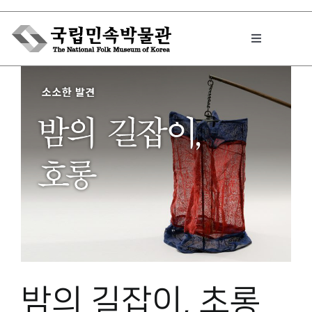
Skip
to
Toggle
content
Navigation
박물관에서는
민속이야기
민속 인사이드
원문보기 PDF
밤의 길잡이, 초롱