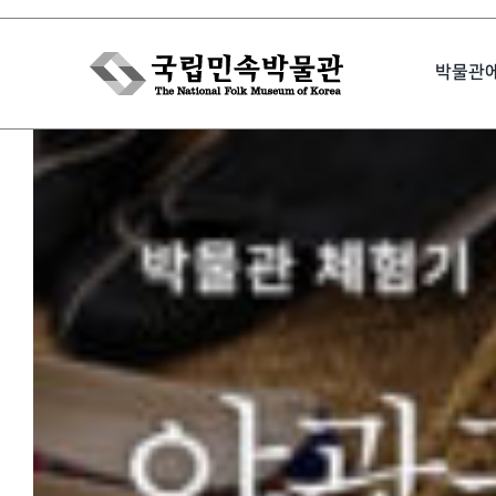
Skip
to
박물관
content