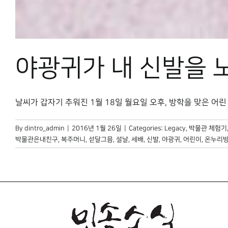
야광귀가 내 신발을 
날씨가 갑자기 추워진 1월 18일 월요일 오후, 방학을 맞은 어린 [.
By
dintro_admin
|
2016년 1월 26일
|
Categories:
Legacy
,
박물관 체험기
박물관은내친구
,
복주머니
,
섣달그믐
,
설날
,
세배
,
신발
,
야광귀
,
어린이
,
온누리