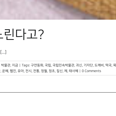
노린다고?
..]
,
박물관, 지금
|
Tags:
구연동화
,
국립
,
국립민속박물관
,
귀신
,
기자단
,
도깨비
,
떡국
,
방
,
운혜
,
웹진
,
유아
,
전시
,
전통
,
정월
,
정초
,
짚신
,
체
,
태사혜
|
0 Comments