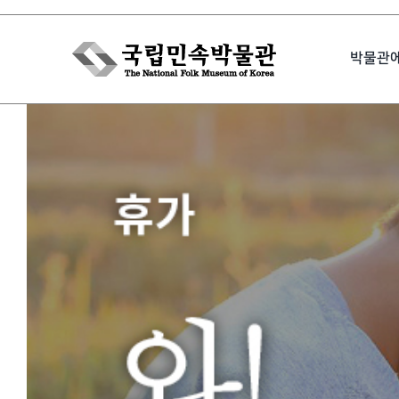
Skip
to
박물관
content