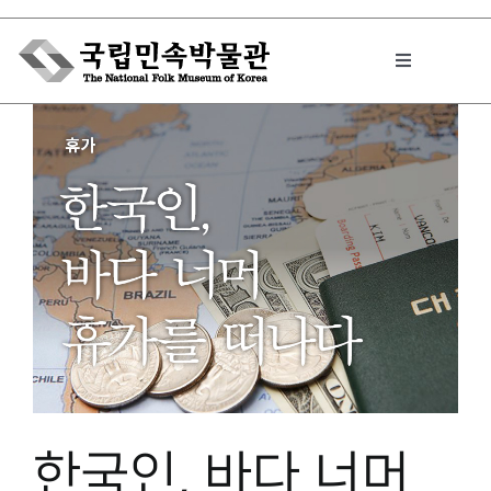
Skip
to
Toggle
content
Navigation
박물관에서는
민속이야기
민속 인사이드
원문보기 PDF
한국인, 바다 너머