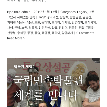
해맞이 명소들은 새해 첫 [...]
By
dintro_admin
|
2019년 1월 17일
|
Categories:
Legacy
,
그땐
그랬지
,
재미있는 민속
|
Tags:
경국대전
,
관광객
,
관동팔경
,
금강산
,
기해년
,
낙산사
,
남산
,
도포
,
동해안
,
드라마
,
마케팅
,
만경창파
,
모래시계
,
새해
,
선비
,
소원
,
의유당
,
인산인해
,
일출
,
전망대
,
정동진
,
정철
,
지리산
,
천왕봉
,
총석정
,
풍경
,
풍습
,
해금강
,
해맞이
,
황금돼지
|
0 Comments
Read More