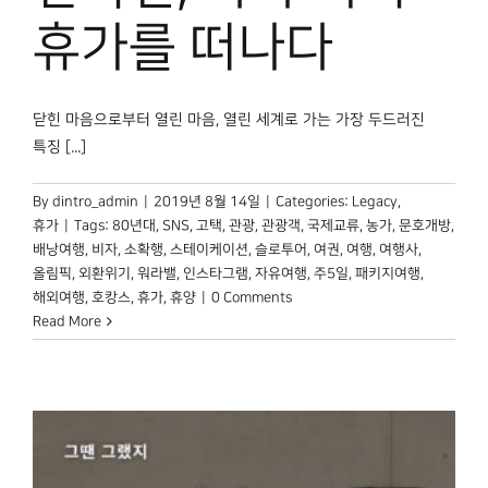
박물관 홈페이지
휴가를 떠나다
닫힌 마음으로부터 열린 마음, 열린 세계로 가는 가장 두드러진
특징 [...]
By
dintro_admin
|
2019년 8월 14일
|
Categories:
Legacy
,
휴가
|
Tags:
80년대
,
SNS
,
고택
,
관광
,
관광객
,
국제교류
,
농가
,
문호개방
,
배낭여행
,
비자
,
소확행
,
스테이케이션
,
슬로투어
,
여권
,
여행
,
여행사
,
올림픽
,
외환위기
,
워라밸
,
인스타그램
,
자유여행
,
주5일
,
패키지여행
,
해외여행
,
호캉스
,
휴가
,
휴양
|
0 Comments
Read More