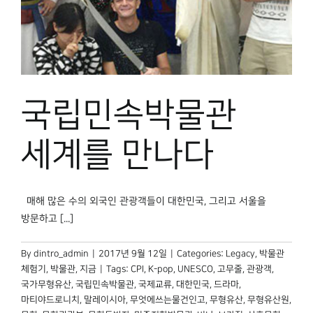
국립민속박물관
세계를 만나다
매해 많은 수의 외국인 관광객들이 대한민국, 그리고 서울을
방문하고 [...]
By
dintro_admin
|
2017년 9월 12일
|
Categories:
Legacy
,
박물관
체험기
,
박물관, 지금
|
Tags:
CPI
,
K-pop
,
UNESCO
,
고무줄
,
관광객
,
국가무형유산
,
국립민속박물관
,
국제교류
,
대한민국
,
드라마
,
마티야드로니치
,
말레이시아
,
무엇에쓰는물건인고
,
무형유산
,
무형유산원
,