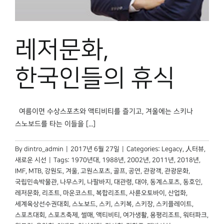
레저문화,
한국인들의 휴식
여름이면 수상스포츠와 액티비티를 즐기고, 겨울에는 스키나
스노보드를 타는 이들을 [...]
By
dintro_admin
|
2017년 6월 27일
|
Categories:
Legacy
,
人터뷰
,
새로운 시선
|
Tags:
1970년대
,
1988년
,
2002년
,
2011년
,
2018년
,
IMF
,
MTB
,
강원도
,
겨울
,
고원스포츠
,
골프
,
공연
,
관광객
,
관광문화
,
국립민속박물관
,
나무스키
,
나팔바지
,
대관령
,
대야
,
동계스포츠
,
동호인
,
레저문화
,
리조트
,
마운코스트
,
복합리조트
,
사륜오토바이
,
산업화
,
세계육상선수권대회
,
스노보드
,
스키
,
스키복
,
스키장
,
스키플레이트
,
스포츠대회
,
스포츠축제
,
썰매
,
액티비티
,
여가생활
,
용평리조트
,
워터파크
,