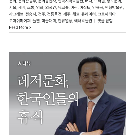
문화
,
문화관광부
,
문화동반자
,
민족지학박물관
,
버나
,
브라질
,
상호문화
,
서울
,
세계
,
소통
,
영화
,
외국인
,
워크숍
,
이란
,
이집트
,
인형극
,
인형박물관
,
자그레브
,
전승자
,
전주
,
전통물건
,
제주
,
체코
,
큐레이터
,
크로아티아
,
국립민속박물관
토마쉬파이퍼
,
플젠
,
학술대회
,
한류열풍
,
해녀박물관
|
댓글 닫힘
세계를
Read More
만나다