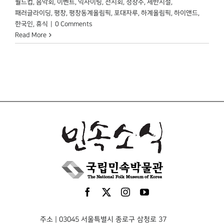
월드컵
,
음악회
,
이벤트
,
익사이팅
,
전시회
,
정창주
,
제반시설
,
패러글라이딩
,
평창
,
평창동계올림픽
,
포대자루
,
하계올림픽
,
하이앤드
,
한국인
,
휴식
|
0 Comments
Read More
주소 | 03045 서울특별시 종로구 삼청로 37