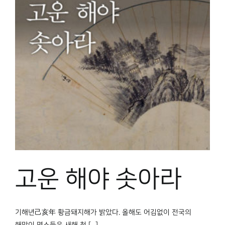
고운 해야 솟아라
기해년己亥年 황금돼지해가 밝았다. 올해도 어김없이 전국의