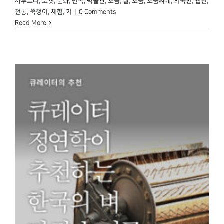
까부르다
,
로켓
,
문화
,
민속
,
박물관
,
소금
,
쌀
,
오줌
,
오줌싸개
,
외국인
,
웹진
,
전통
,
쭉정이
,
체험
,
키
|
0 Comments
Read More