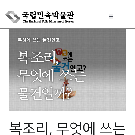
Skip
to
Toggle
content
Navigation
박물관에서는
민속이야기
민속 인사이드
원문보기 PDF
복조리, 무엇에 쓰는