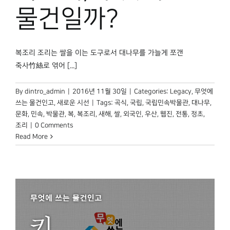
박물관 홈페이지
물건일까?
복조리 조리는 쌀을 이는 도구로서 대나무를 가늘게 쪼갠
죽사竹絲로 엮어 [...]
By
dintro_admin
|
2016년 11월 30일
|
Categories:
Legacy
,
무엇에
쓰는 물건인고
,
새로운 시선
|
Tags:
곡식
,
국립
,
국립민속박물관
,
대나무
,
문화
,
민속
,
박물관
,
복
,
복조리
,
새해
,
쌀
,
외국인
,
우산
,
웹진
,
전통
,
정초
,
조리
|
0 Comments
Read More