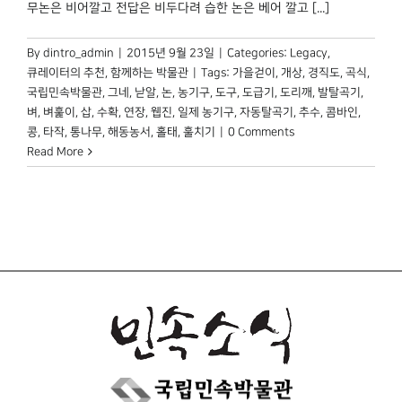
무논은 비어깔고 전답은 비두다려 습한 논은 베어 깔고 [...]
By
dintro_admin
|
2015년 9월 23일
|
Categories:
Legacy
,
큐레이터의 추천
,
함께하는 박물관
|
Tags:
가을걷이
,
개상
,
경직도
,
곡식
,
국립민속박물관
,
그네
,
낟알
,
논
,
농기구
,
도구
,
도급기
,
도리깨
,
발탈곡기
,
벼
,
벼훑이
,
삽
,
수확
,
연장
,
웹진
,
일제 농기구
,
자동탈곡기
,
추수
,
콤바인
,
콩
,
타작
,
통나무
,
해동농서
,
홀태
,
훌치기
|
0 Comments
Read More