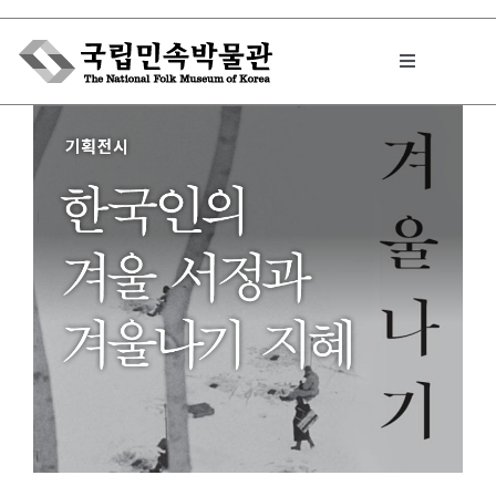
Skip
to
Toggle
content
Navigation
박물관에서는
민속이야기
민속 인사이드
원문보기 PDF