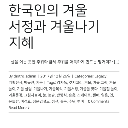
박물관 홈페이지
한국인의 겨울
서정과 겨울나기
지혜
살을 에는 듯한 추위와 금세 주위를 어둑하게 만드는 땅거미가 [...]
By
dintro_admin
|
2017년 12월 26일
|
Categories:
Legacy
,
기획전시
,
박물관, 지금
|
Tags:
감자독
,
갖저고리
,
겨울
,
겨울 그림
,
겨울
놀이
,
겨울 살림
,
겨울나기
,
겨울복식
,
겨울서정
,
겨울을 맞다
,
겨울철 놀이
,
겨울풍경
,
그림자놀이
,
눈
,
눈밭
,
반양식
,
솜옷
,
스케이트
,
썰매
,
얼음
,
연
,
온돌방
,
이경효
,
정문입설도
,
정선
,
질독
,
추위
,
팽이
|
0 Comments
Read More