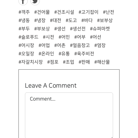
#객주
#건어물
#건조시설
#고기잡이
#난전
#냉동
#냉장
#대전
#도고
#바다
#보부상
#부두
#부보상
#생선
#생선전
#슈퍼마켓
#슬로푸드
#시전
#어민
#어부
#어선
#어시장
#어업
#어촌
#얼음창고
#염장
#오일장
#온라인
#유통
#육주비전
#자갈치시장
#점포
#조업
#판매
#해산물
Leave A Comment
Comment