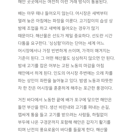
해안 곳곳에서는 여전히 이런 거래 방식이 통용된다.
배는 아무 때나 들어오지 않는다. 어시장은 새벽부터
열려 늦은 아침에는 파장을 이룬다. 고기잡이의 습성 상
밤에 조업을 하고 새벽에 들어오는 경우가 많기
때문이다. 해산물은 선도가 제일 중요하다. 선도란 시간
다툼을 요구한다. ‘싱싱함’이라는 단어는 세계 어느
어시장에서나 가장 빈번하게 쓰이며, 가격이 매겨지는
기준이 된다. 그 어떤 해산물도 싱싱하지 않으면 안 된다.
밤새 고기를 잡은 어부는 고된 노동의 마감을 아침
해안에서 하게 된다. 인도의 어시장 주변에는 으레 차를
파는 상인이 좌판을 늘어놓고 있다. 밤샘 노동과 따뜻한
차 한 잔은 어시장을 훈훈하게 해주는 포근한 풍경이다.
거친 바다에서 노동한 끝에 배가 포구에 닿으면 해안은
돌연 부산을 떤다. 생선 비린내와 고기를 퍼내는 손길,
잽싸게 통을 들고 고기를 받으려는 사람들, 하릴없이
부두에 나온 구경꾼까지 포함해 해안은 갑자기 활기를
띠며 난전의 풍요로움이 바다를 들끓게 한다. 해산물