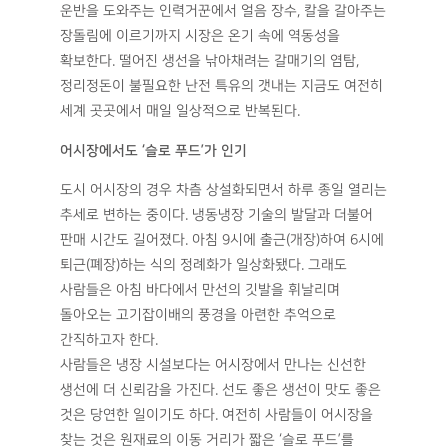
운반을 도와주는 인력거꾼에서 얼음 장수, 칼을 갈아주는
장돌림에 이르기까지 시장은 온기 속에 역동성을
확보한다. 떨어진 생선을 낚아채려는 갈매기의 염탐,
정리정돈이 불필요한 난전 특유의 갯내는 지금도 여전히
세계 곳곳에서 매일 일상적으로 반복된다.
어시장에서도
‘
슬로 푸드
’
가 인기
도시 어시장의 경우 차츰 상설화되면서 하루 종일 열리는
추세로 변하는 중이다. 냉동냉장 기술의 발달과 더불어
판매 시간도 길어졌다. 아침 9시에 출근(개장)하여 6시에
퇴근(폐장)하는 식의 정례화가 일상화됐다. 그래도
사람들은 아침 바다에서 만선의 깃발을 휘날리며
돌아오는 고기잡이배의 풍경을 아련한 추억으로
간직하고자 한다.
사람들은 냉장 시설보다는 어시장에서 만나는 신선한
생선에 더 신뢰감을 가진다. 선도 좋은 생선이 맛도 좋은
것은 당연한 일이기도 하다. 여전히 사람들이 어시장을
찾는 것은 원재료의 이동 거리가 짧은 ‘슬로 푸드’를