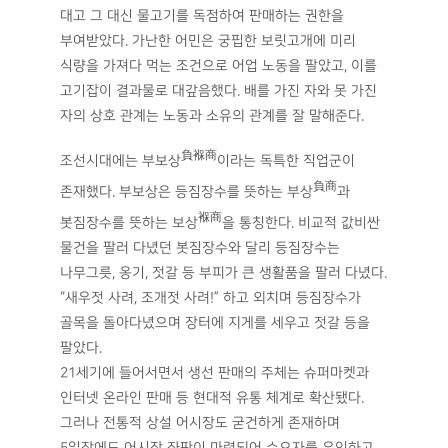
대고 그 대신 물고기를 독점하여 판매하는 권한을
부여받았다. 가난한 어민은 궁핍한 보릿고개에 미리
식량을 가져다 먹는 조건으로 어업 노동을 팔았고, 이를
고기잡이 결과물로 대갚음했다. 배를 가진 자와 못 가진
자의 상호 관계는 노동과 소유의 관계를 잘 말해준다.
負褓商
조선시대에는 부보상
이라는 독특한 직업군이
負商
존재했다. 부보상은 등짐장수를 뜻하는 부상
과
褓商
봇짐장수를 뜻하는 보상
을 통칭한다. 비교적 값비싼
물건을 팔러 다녔던 봇짐장수와 달리 등짐장수는
나무그릇, 옹기, 젓갈 등 부피가 큰 생활품을 팔러 다녔다.
“새우젓 사려, 조개젓 사려!” 하고 외치며 등짐장수가
골목을 돌아다녔으며 장터에 지게를 세우고 젓갈 등을
팔았다.
21세기에 들어서면서 생선 판매의 주체는 슈퍼마켓과
인터넷 온라인 판매 등 현대적 유통 체계로 확산됐다.
그러나 전통적 상설 어시장도 굳건하게 존재하며
5일장에도 어시장 좌판이 마련되어 수요자를 유인하고