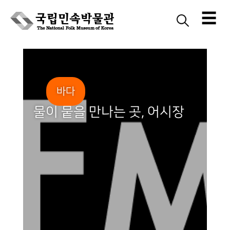
☰
Skip
to
content
바다
물이 뭍을 만나는 곳, 어시장