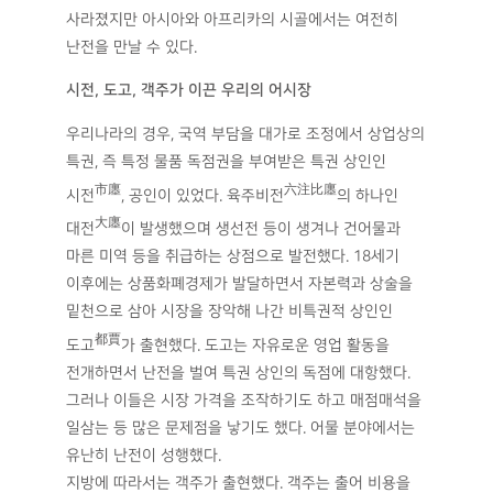
사라졌지만 아시아와 아프리카의 시골에서는 여전히
난전을 만날 수 있다.
시전
,
도고
,
객주가 이끈 우리의 어시장
우리나라의 경우, 국역 부담을 대가로 조정에서 상업상의
특권, 즉 특정 물품 독점권을 부여받은 특권 상인인
市廛
六注比廛
시전
, 공인이 있었다. 육주비전
의 하나인
大廛
대전
이 발생했으며 생선전 등이 생겨나 건어물과
마른 미역 등을 취급하는 상점으로 발전했다. 18세기
이후에는 상품화폐경제가 발달하면서 자본력과 상술을
밑천으로 삼아 시장을 장악해 나간 비특권적 상인인
都賈
도고
가 출현했다. 도고는 자유로운 영업 활동을
전개하면서 난전을 벌여 특권 상인의 독점에 대항했다.
그러나 이들은 시장 가격을 조작하기도 하고 매점매석을
일삼는 등 많은 문제점을 낳기도 했다. 어물 분야에서는
유난히 난전이 성행했다.
지방에 따라서는 객주가 출현했다. 객주는 출어 비용을