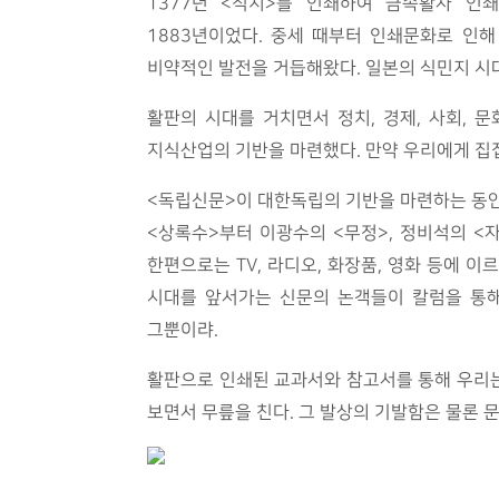
1377년 <직지>를 인쇄하여 금속활자 
1883년이었다. 중세 때부터 인쇄문화로 인
비약적인 발전을 거듭해왔다. 일본의 식민지 시
활판의 시대를 거치면서 정치, 경제, 사회,
지식산업의 기반을 마련했다. 만약 우리에게 집
<독립신문>이 대한독립의 기반을 마련하는 동안
<상록수>부터 이광수의 <무정>, 정비석의 <
한편으로는 TV, 라디오, 화장품, 영화 등에 
시대를 앞서가는 신문의 논객들이 칼럼을 통해
그뿐이랴.
활판으로 인쇄된 교과서와 참고서를 통해 우리는
보면서 무릎을 친다. 그 발상의 기발함은 물론 