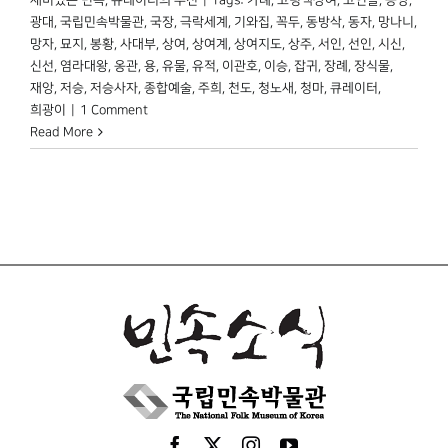
광대
,
국립민속박물관
,
국장
,
극락세계
,
기와집
,
꼭두
,
동방삭
,
동자
,
망나니
,
망자
,
묘지
,
봉황
,
사대부
,
상여
,
상여계
,
상여지도
,
상주
,
서인
,
선인
,
시신
,
신선
,
염라대왕
,
옹관
,
용
,
유물
,
유적
,
이관호
,
이승
,
잡귀
,
장례
,
장식물
,
재앙
,
저승
,
저승사자
,
종합예술
,
주희
,
천도
,
청노새
,
청마
,
큐레이터
,
희광이
|
1 Comment
Read More