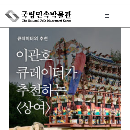
Skip
to
Toggle
content
Navigation
박물관에서는
민속이야기
민속 인사이드
원문보기 PDF