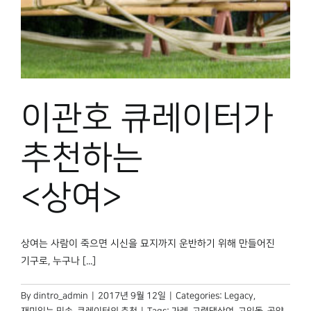
박물관 홈페이지
이관호 큐레이터가
추천하는
<상여>
상여는 사람이 죽으면 시신을 묘지까지 운반하기 위해 만들어진
기구로, 누구나 [...]
By
dintro_admin
|
2017년 9월 12일
|
Categories:
Legacy
,
재미있는 민속
,
큐레이터의 추천
|
Tags:
가례
,
고령댁상여
,
고인돌
,
공양
,