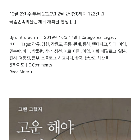
박물관 홈페이지
10월 2일(수)부터 2020년 2월 2일(일)까지 122일 간
국립민속박물관에서 개최될 한일 [...]
By
dintro_admin
|
2019년 10월 17일
|
Categories:
Legacy
,
바다
|
Tags:
강릉
,
강원
,
강원도
,
공동
,
관계
,
동해
,
멘타이코
,
명태
,
미역
,
민속학
,
바다
,
박물관
,
삼척
,
생선
,
어로
,
어민
,
어업
,
어획
,
에필로그
,
일본
,
전시
,
정동진
,
콘부
,
프롤로그
,
하코다테
,
한국
,
한반도
,
해산물
,
훗카이도
|
0 Comments
Read More