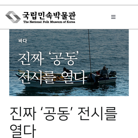
Skip
to
Toggle
content
Navigation
박물관에서는
민속이야기
민속 인사이드
진짜 ‘공동’ 전시를
원문보기 PDF
열다