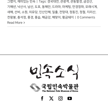
그랬지
,
재미있는 민속
|
Tags:
경국대전
,
관광객
,
관동팔경
,
금강산
,
기해년
,
낙산사
,
남산
,
도포
,
동해안
,
드라마
,
마케팅
,
만경창파
,
모래시계
,
새해
,
선비
,
소원
,
의유당
,
인산인해
,
일출
,
전망대
,
정동진
,
정철
,
지리산
,
천왕봉
,
총석정
,
풍경
,
풍습
,
해금강
,
해맞이
,
황금돼지
|
0 Comments
Read More