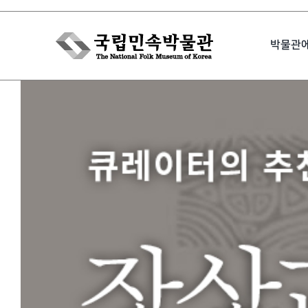
Skip
to
박물관
content