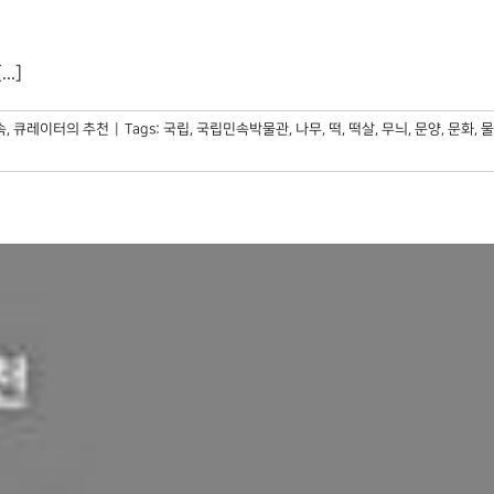
.]
속
,
큐레이터의 추천
|
Tags:
국립
,
국립민속박물관
,
나무
,
떡
,
떡살
,
무늬
,
문양
,
문화
,
물