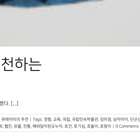
추천하는
 [...]
,
큐레이터의 추천
|
Tags:
경험
,
교육
,
국립
,
국립민속박물관
,
김미겸
,
남자아이
,
단군
화
,
웹진
,
유물
,
전통
,
해와달이된오누이
,
호건
,
호기심
,
호돌이
,
호랑이
|
0 Comments