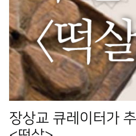
장상교 큐레이터가 
<떡살>