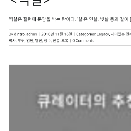
떡살은 절편에 문양을 박는 판이다. ‘살’은 연살, 빗살 등과 같이 [..
By
dintro_admin
|
2016년 11월 16일
|
Categories:
Legacy
,
재미있는 민
벽사
,
부귀
,
염원
,
웹진
,
장수
,
전통
,
초복
|
0 Comments